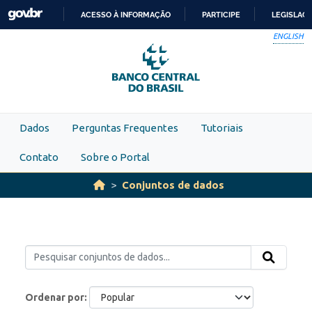
Skip to main content
ACESSO À INFORMAÇÃO
PARTICIPE
LEGISLAÇ
IR
ENGLISH
PARA
O
CONTEÚDO
Dados
Perguntas Frequentes
Tutoriais
Contato
Sobre o Portal
Conjuntos de dados
Ordenar por