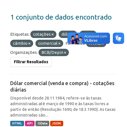
1 conjunto de dados encontrado
Etiquetas:
cotações
dólar
ptax
câmbio
comercial
Formatos:
HTML
Organizações:
BCB/Depin
Filtrar Resultados
Dólar comercial (venda e compra) - cotações
diárias
Disponível desde 28.11.1984, refere-se às taxas
administradas até março de 1990 e às taxas livres a
partir de então (Resolução 1690, de 18.3.1990). As taxas
administradas são...
HTML
API
OData
JSON