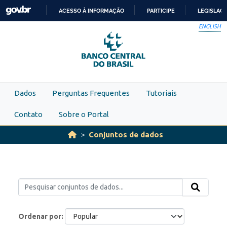
Skip to main content
ACESSO À INFORMAÇÃO
PARTICIPE
LEGISLAÇ
IR
ENGLISH
PARA
O
CONTEÚDO
Dados
Perguntas Frequentes
Tutoriais
Contato
Sobre o Portal
Conjuntos de dados
Ordenar por