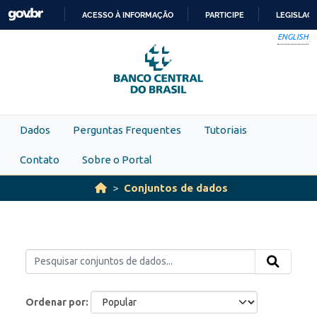
Skip to main content
ACESSO À INFORMAÇÃO
PARTICIPE
LEGISLAÇ
IR
ENGLISH
PARA
O
CONTEÚDO
Dados
Perguntas Frequentes
Tutoriais
Contato
Sobre o Portal
Conjuntos de dados
Ordenar por