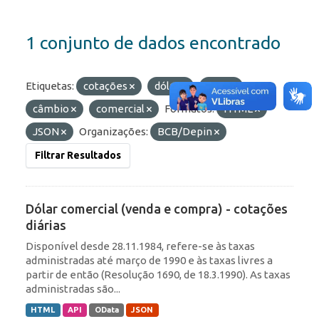
1 conjunto de dados encontrado
Etiquetas:
cotações
dólar
ptax
câmbio
comercial
Formatos:
HTML
JSON
Organizações:
BCB/Depin
Filtrar Resultados
Dólar comercial (venda e compra) - cotações
diárias
Disponível desde 28.11.1984, refere-se às taxas
administradas até março de 1990 e às taxas livres a
partir de então (Resolução 1690, de 18.3.1990). As taxas
administradas são...
HTML
API
OData
JSON