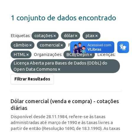
1 conjunto de dados encontrado
Etiquetas:
cotações
dólar
ptax
câmbio
comercial
Formatos:
OData
HTML
Organizações:
BCB/Depin
Licenças:
Licença Aberta para Bases de Dados (ODbL) do
Open Data Commons
Filtrar Resultados
Dólar comercial (venda e compra) - cotações
diárias
Disponível desde 28.11.1984, refere-se às taxas
administradas até março de 1990 e às taxas livres a
partir de então (Resolução 1690, de 18.3.1990). As taxas