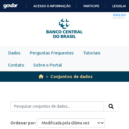
Skip to main content
ACESSO À INFORMAÇÃO
PARTICIPE
LEGISLAÇ
IR
ENGLISH
PARA
O
CONTEÚDO
Dados
Perguntas Frequentes
Tutoriais
Contato
Sobre o Portal
Conjuntos de dados
Ordenar por