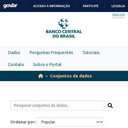
Skip to main content
ACESSO À INFORMAÇÃO
PARTICIPE
LEGISLAÇ
IR
ENGLISH
PARA
O
CONTEÚDO
Dados
Perguntas Frequentes
Tutoriais
Contato
Sobre o Portal
Conjuntos de dados
Ordenar por