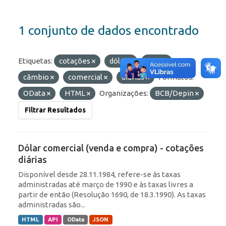
1 conjunto de dados encontrado
Etiquetas:
cotações
dólar
ptax
câmbio
comercial
diárias
Formatos:
OData
HTML
Organizações:
BCB/Depin
Filtrar Resultados
Dólar comercial (venda e compra) - cotações
diárias
Disponível desde 28.11.1984, refere-se às taxas
administradas até março de 1990 e às taxas livres a
partir de então (Resolução 1690, de 18.3.1990). As taxas
administradas são...
HTML
API
OData
JSON