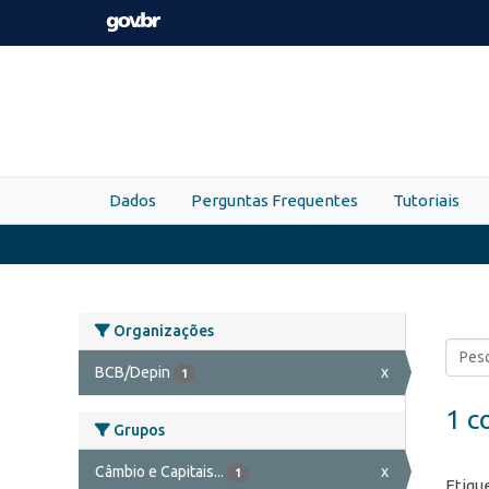
Skip to main content
Dados
Perguntas Frequentes
Tutoriais
Organizações
BCB/Depin
x
1
1 c
Grupos
Câmbio e Capitais...
x
1
Etiqu