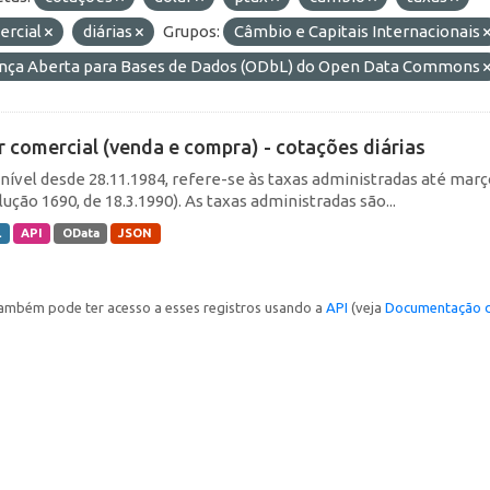
ercial
diárias
Grupos:
Câmbio e Capitais Internacionais
ença Aberta para Bases de Dados (ODbL) do Open Data Commons
r comercial (venda e compra) - cotações diárias
nível desde 28.11.1984, refere-se às taxas administradas até março 
ução 1690, de 18.3.1990). As taxas administradas são...
L
API
OData
JSON
ambém pode ter acesso a esses registros usando a
API
(veja
Documentação d