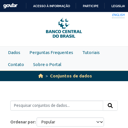
Skip to main content
ACESSO À INFORMAÇÃO
PARTICIPE
LEGISLAÇ
IR
ENGLISH
PARA
O
CONTEÚDO
Dados
Perguntas Frequentes
Tutoriais
Contato
Sobre o Portal
Conjuntos de dados
Ordenar por