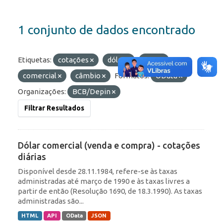
1 conjunto de dados encontrado
Etiquetas:
cotações
dólar
ptax
comercial
câmbio
Formatos:
OData
Organizações:
BCB/Depin
Filtrar Resultados
Dólar comercial (venda e compra) - cotações
diárias
Disponível desde 28.11.1984, refere-se às taxas
administradas até março de 1990 e às taxas livres a
partir de então (Resolução 1690, de 18.3.1990). As taxas
administradas são...
HTML
API
OData
JSON