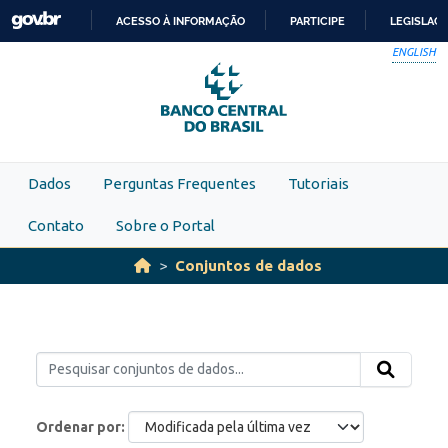
Skip to main content
ACESSO À INFORMAÇÃO
PARTICIPE
LEGISLAÇ
IR
ENGLISH
PARA
O
CONTEÚDO
Dados
Perguntas Frequentes
Tutoriais
Contato
Sobre o Portal
Conjuntos de dados
Ordenar por