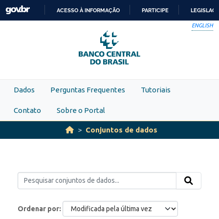
Skip to main content
ACESSO À INFORMAÇÃO
PARTICIPE
LEGISLAÇ
IR
ENGLISH
PARA
O
CONTEÚDO
Dados
Perguntas Frequentes
Tutoriais
Contato
Sobre o Portal
Conjuntos de dados
Ordenar por