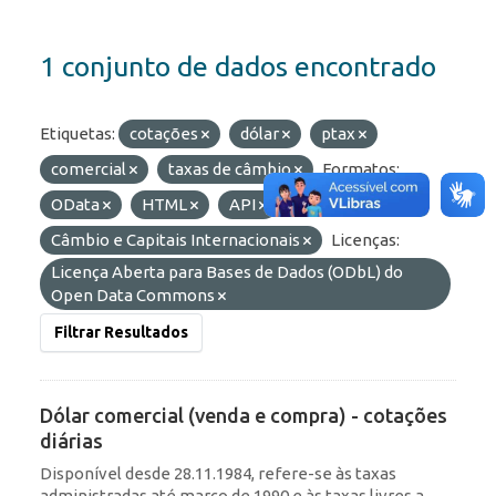
1 conjunto de dados encontrado
Etiquetas:
cotações
dólar
ptax
comercial
taxas de câmbio
Formatos:
OData
HTML
API
Grupos:
Câmbio e Capitais Internacionais
Licenças:
Licença Aberta para Bases de Dados (ODbL) do
Open Data Commons
Filtrar Resultados
Dólar comercial (venda e compra) - cotações
diárias
Disponível desde 28.11.1984, refere-se às taxas
administradas até março de 1990 e às taxas livres a