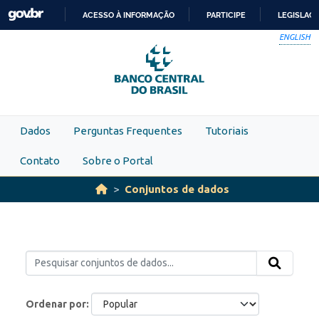
Skip to main content
ACESSO À INFORMAÇÃO
PARTICIPE
LEGISLAÇ
IR
ENGLISH
PARA
O
CONTEÚDO
Dados
Perguntas Frequentes
Tutoriais
Contato
Sobre o Portal
Conjuntos de dados
Ordenar por