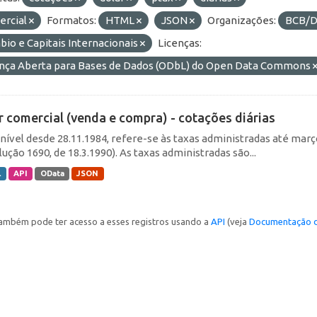
ercial
Formatos:
HTML
JSON
Organizações:
BCB/D
io e Capitais Internacionais
Licenças:
ença Aberta para Bases de Dados (ODbL) do Open Data Commons
r comercial (venda e compra) - cotações diárias
nível desde 28.11.1984, refere-se às taxas administradas até março 
ução 1690, de 18.3.1990). As taxas administradas são...
L
API
OData
JSON
ambém pode ter acesso a esses registros usando a
API
(veja
Documentação d