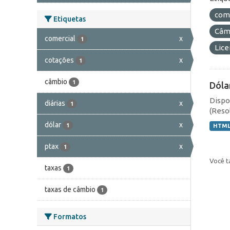
com
Etiquetas
Câmb
comercial
x
1
Lic
cotações
x
1
câmbio
1
Dóla
Dispo
diárias
x
1
(Resol
dólar
x
1
HTM
ptax
x
1
Você t
taxas
1
taxas de câmbio
1
Formatos