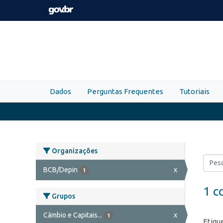
Skip to main content
Dados
Perguntas Frequentes
Tutoriais
Organizações
BCB/Depin
x
1
1 c
Grupos
Câmbio e Capitais...
x
1
Etiqu