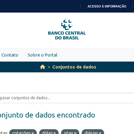
ACESSO À INFORMAÇÃO
IR
PARA
O
CONTEÚDO
Contato
Sobre o Portal
Conjuntos de dados
onjunto de dados encontrado
etas:
cotações
dólar
ptax
diárias