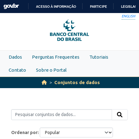
Skip to main content
ACESSO À INFORMAÇÃO
PARTICIPE
LEGISLAÇ
IR
ENGLISH
PARA
O
CONTEÚDO
Dados
Perguntas Frequentes
Tutoriais
Contato
Sobre o Portal
Conjuntos de dados
Ordenar por