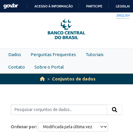
Skip to main content
ACESSO À INFORMAÇÃO
PARTICIPE
LEGISLAÇ
IR
ENGLISH
PARA
O
CONTEÚDO
Dados
Perguntas Frequentes
Tutoriais
Contato
Sobre o Portal
Conjuntos de dados
Ordenar por