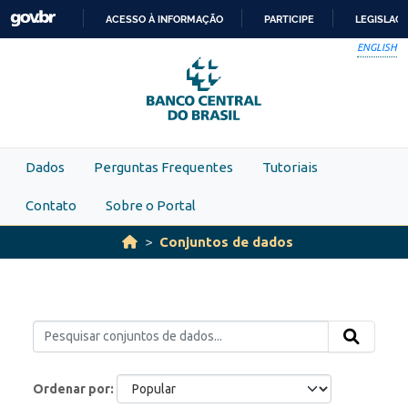
Skip to main content
ACESSO À INFORMAÇÃO
PARTICIPE
LEGISLAÇ
IR
ENGLISH
PARA
O
CONTEÚDO
Dados
Perguntas Frequentes
Tutoriais
Contato
Sobre o Portal
Conjuntos de dados
Ordenar por