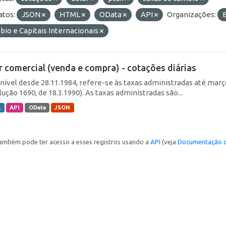
tos:
JSON
HTML
OData
API
Organizações:
io e Capitais Internacionais
r comercial (venda e compra) - cotações diárias
nível desde 28.11.1984, refere-se às taxas administradas até março 
ução 1690, de 18.3.1990). As taxas administradas são...
L
API
OData
JSON
ambém pode ter acesso a esses registros usando a
API
(veja
Documentação d