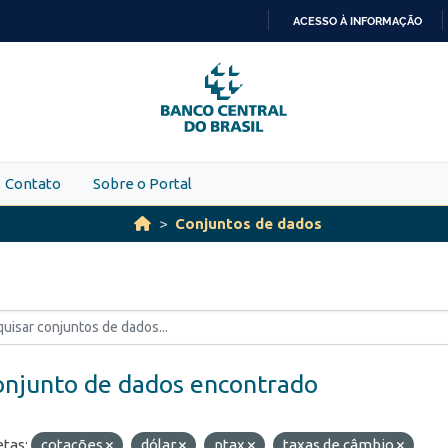
ACESSO À INFORMAÇÃO
IR
PARA
O
CONTEÚDO
Contato
Sobre o Portal
Conjuntos de dados
onjunto de dados encontrado
etas:
cotações
dólar
ptax
taxas de câmbio