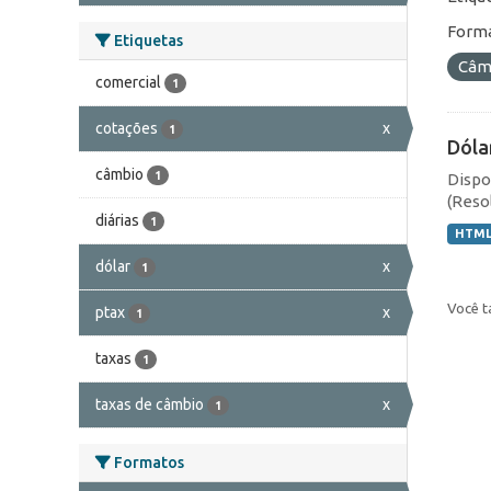
Forma
Etiquetas
Câmb
comercial
1
cotações
x
1
Dóla
câmbio
1
Dispo
(Resol
diárias
1
HTM
dólar
x
1
Você t
ptax
x
1
taxas
1
taxas de câmbio
x
1
Formatos