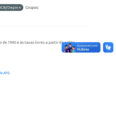
BCB/Depin
Grupos:
de 1990 e às taxas livres a partir de então
a API
).