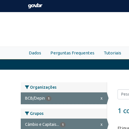
Skip to main content
Dados
Perguntas Frequentes
Tutoriais
Organizações
BCB/Depin
x
1
1 c
Grupos
Câmbio e Capitais...
x
1
Etiqu