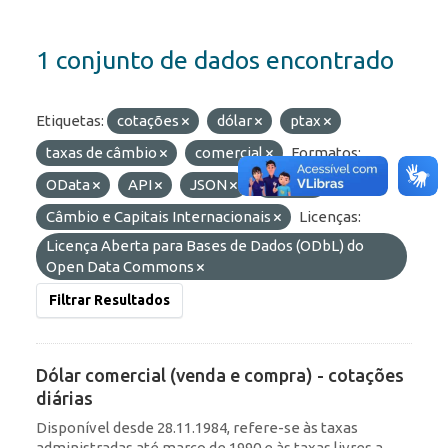
1 conjunto de dados encontrado
Etiquetas:
cotações
dólar
ptax
taxas de câmbio
comercial
Formatos:
OData
API
JSON
HTML
Grupos:
Câmbio e Capitais Internacionais
Licenças:
Licença Aberta para Bases de Dados (ODbL) do
Open Data Commons
Filtrar Resultados
Dólar comercial (venda e compra) - cotações
diárias
Disponível desde 28.11.1984, refere-se às taxas
administradas até março de 1990 e às taxas livres a