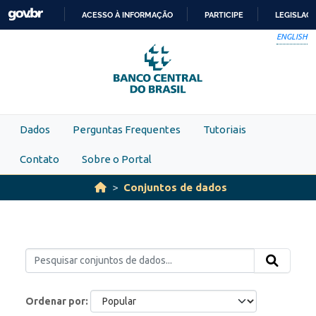
Skip to main content
ACESSO À INFORMAÇÃO
PARTICIPE
LEGISLAÇ
IR
ENGLISH
PARA
O
CONTEÚDO
Dados
Perguntas Frequentes
Tutoriais
Contato
Sobre o Portal
Conjuntos de dados
Ordenar por