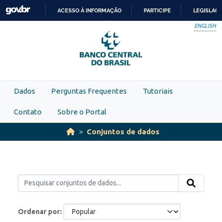
Skip to main content
ACESSO À INFORMAÇÃO
PARTICIPE
LEGISLAÇ
IR
ENGLISH
PARA
O
CONTEÚDO
Dados
Perguntas Frequentes
Tutoriais
Contato
Sobre o Portal
Conjuntos de dados
Ordenar por