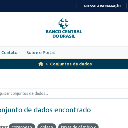
ACESSO À INFORMAÇÃO
IR
PARA
O
CONTEÚDO
Contato
Sobre o Portal
Conjuntos de dados
onjunto de dados encontrado
etas:
cotações
dólar
taxas de câmbio