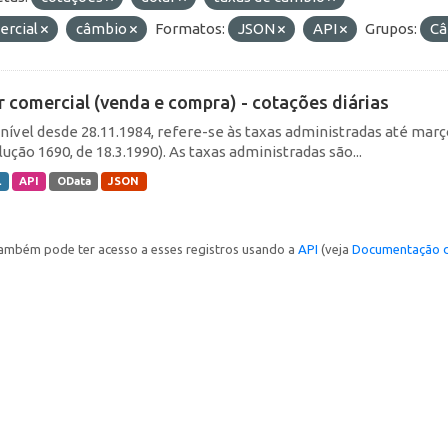
ercial
câmbio
Formatos:
JSON
API
Grupos:
Câ
r comercial (venda e compra) - cotações diárias
nível desde 28.11.1984, refere-se às taxas administradas até março 
ução 1690, de 18.3.1990). As taxas administradas são...
L
API
OData
JSON
ambém pode ter acesso a esses registros usando a
API
(veja
Documentação d