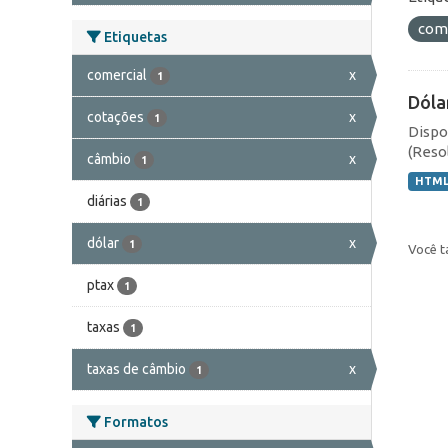
com
Etiquetas
comercial
x
1
Dóla
cotações
x
1
Dispo
(Resol
câmbio
x
1
HTM
diárias
1
dólar
x
1
Você t
ptax
1
taxas
1
taxas de câmbio
x
1
Formatos