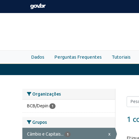
Skip to main content
Dados
Perguntas Frequentes
Tutoriais
Organizações
BCB/Depin
1
1 c
Grupos
Câmbio e Capitais...
x
1
Etiqu