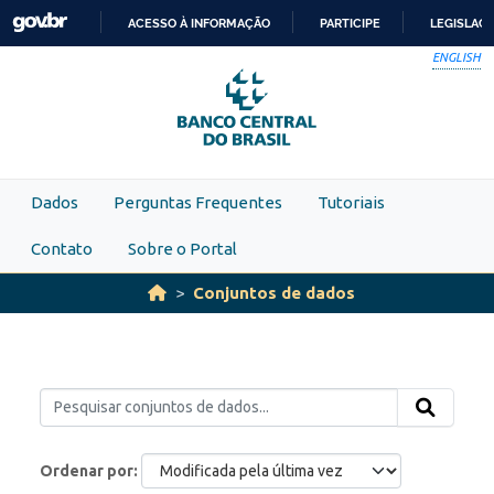
Skip to main content
ACESSO À INFORMAÇÃO
PARTICIPE
LEGISLAÇ
IR
ENGLISH
PARA
O
CONTEÚDO
Dados
Perguntas Frequentes
Tutoriais
Contato
Sobre o Portal
Conjuntos de dados
Ordenar por