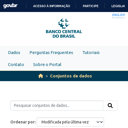
Skip to main content
ACESSO À INFORMAÇÃO
PARTICIPE
LEGISLAÇ
IR
ENGLISH
PARA
O
CONTEÚDO
Dados
Perguntas Frequentes
Tutoriais
Contato
Sobre o Portal
Conjuntos de dados
Ordenar por