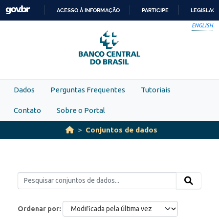
Skip to main content
ACESSO À INFORMAÇÃO
PARTICIPE
LEGISLAÇ
IR
ENGLISH
PARA
O
CONTEÚDO
Dados
Perguntas Frequentes
Tutoriais
Contato
Sobre o Portal
Conjuntos de dados
Ordenar por