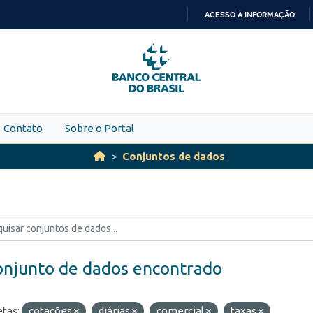
ACESSO À INFORMAÇÃO
IR
PARA
O
CONTEÚDO
Contato
Sobre o Portal
Conjuntos de dados
onjunto de dados encontrado
etas:
cotações
diárias
comercial
taxas