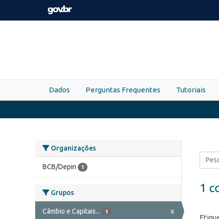
Skip to main content
Dados
Perguntas Frequentes
Tutoriais
Organizações
BCB/Depin
1
1 c
Grupos
Câmbio e Capitais...
x
1
Etiqu