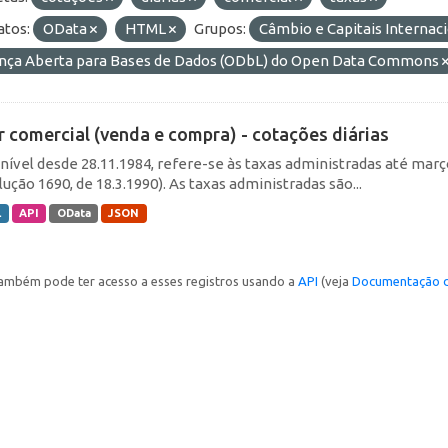
tos:
OData
HTML
Grupos:
Câmbio e Capitais Internac
ença Aberta para Bases de Dados (ODbL) do Open Data Commons
r comercial (venda e compra) - cotações diárias
nível desde 28.11.1984, refere-se às taxas administradas até março 
ução 1690, de 18.3.1990). As taxas administradas são...
L
API
OData
JSON
ambém pode ter acesso a esses registros usando a
API
(veja
Documentação d