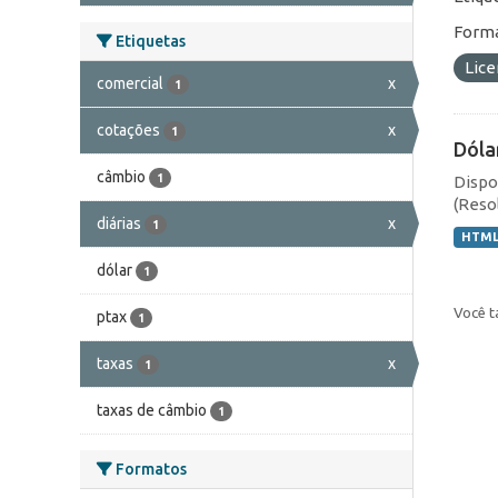
Forma
Etiquetas
Lic
comercial
x
1
cotações
x
1
Dóla
câmbio
1
Dispo
(Resol
diárias
x
1
HTM
dólar
1
Você t
ptax
1
taxas
x
1
taxas de câmbio
1
Formatos