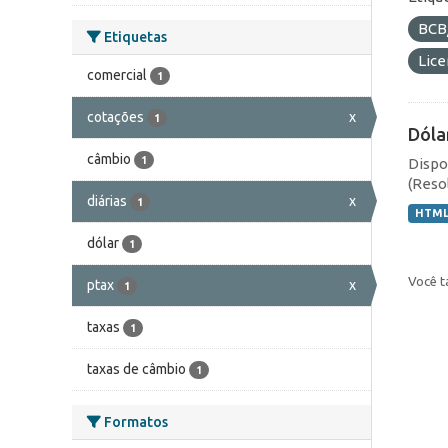
BCB
Etiquetas
Lic
comercial
1
cotações
x
1
Dóla
câmbio
1
Dispo
(Resol
diárias
x
1
HTM
dólar
1
Você t
ptax
x
1
taxas
1
taxas de câmbio
1
Formatos