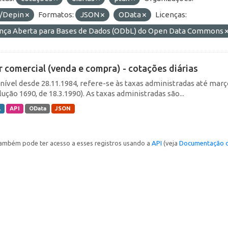
/Depin
Formatos:
JSON
OData
Licenças:
ença Aberta para Bases de Dados (ODbL) do Open Data Commons
r comercial (venda e compra) - cotações diárias
nível desde 28.11.1984, refere-se às taxas administradas até março 
ução 1690, de 18.3.1990). As taxas administradas são...
L
API
OData
JSON
ambém pode ter acesso a esses registros usando a
API
(veja
Documentação d