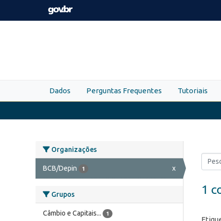
Skip to main content
Dados
Perguntas Frequentes
Tutoriais
Organizações
BCB/Depin
x
1
1 c
Grupos
Câmbio e Capitais...
1
Etiqu