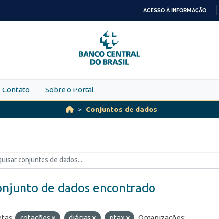
ACESSO À INFORMAÇÃO
IR
PARA
O
CONTEÚDO
Contato
Sobre o Portal
Conjuntos de dados
onjunto de dados encontrado
etas:
cotações
diárias
ptax
Organizações: