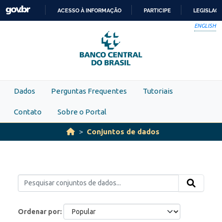
Skip to main content
ACESSO À INFORMAÇÃO
PARTICIPE
LEGISLAÇ
IR
ENGLISH
PARA
O
CONTEÚDO
Dados
Perguntas Frequentes
Tutoriais
Contato
Sobre o Portal
Conjuntos de dados
Ordenar por