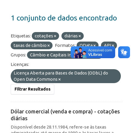
1 conjunto de dados encontrado
Etiquetas:
cotações
diárias
taxas de câmbio
Formatos:
OData
API
Grupos:
Câmbio e Capitais Internacionais
Licenças:
Licença Aberta para Bases de Dados (ODbL) do
Open Data Commons
Filtrar Resultados
Dólar comercial (venda e compra) - cotações
diárias
Disponível desde 28.11.1984, refere-se às taxas
administradas até março de 1990 e às taxas livres a