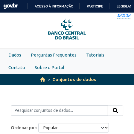
Skip to main content
ACESSO À INFORMAÇÃO
PARTICIPE
LEGISLAÇ
IR
ENGLISH
PARA
O
CONTEÚDO
Dados
Perguntas Frequentes
Tutoriais
Contato
Sobre o Portal
Conjuntos de dados
Ordenar por