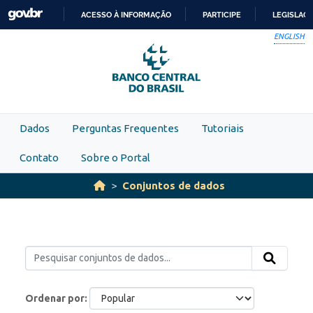
Skip to main content
ACESSO À INFORMAÇÃO
PARTICIPE
LEGISLAÇ
IR
ENGLISH
PARA
O
CONTEÚDO
Dados
Perguntas Frequentes
Tutoriais
Contato
Sobre o Portal
Conjuntos de dados
Ordenar por