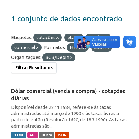
1 conjunto de dados encontrado
Etiquetas:
cotações
ptax
câmbio
comercial
Formatos:
HTML
JSON
Organizações:
BCB/Depin
Filtrar Resultados
Dólar comercial (venda e compra) - cotações
diárias
Disponível desde 28.11.1984, refere-se às taxas
administradas até março de 1990 e às taxas livres a
partir de então (Resolução 1690, de 18.3.1990). As taxas
administradas são...
HTML
API
OData
JSON