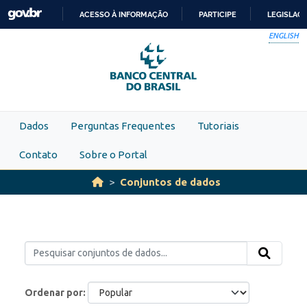
Skip to main content
ACESSO À INFORMAÇÃO
PARTICIPE
LEGISLAÇ
IR
ENGLISH
PARA
O
CONTEÚDO
Dados
Perguntas Frequentes
Tutoriais
Contato
Sobre o Portal
Conjuntos de dados
Ordenar por