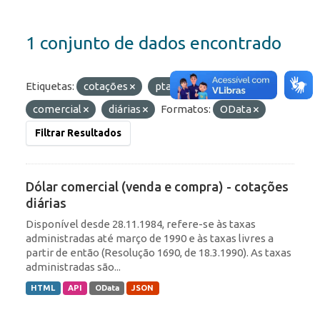
1 conjunto de dados encontrado
Etiquetas:
cotações
ptax
câmbio
comercial
diárias
Formatos:
OData
Filtrar Resultados
Dólar comercial (venda e compra) - cotações
diárias
Disponível desde 28.11.1984, refere-se às taxas
administradas até março de 1990 e às taxas livres a
partir de então (Resolução 1690, de 18.3.1990). As taxas
administradas são...
HTML
API
OData
JSON