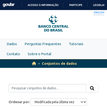
Skip to main content
ACESSO À INFORMAÇÃO
PARTICIPE
LEGISLAÇ
IR
ENGLISH
PARA
O
CONTEÚDO
Dados
Perguntas Frequentes
Tutoriais
Contato
Sobre o Portal
Conjuntos de dados
Ordenar por