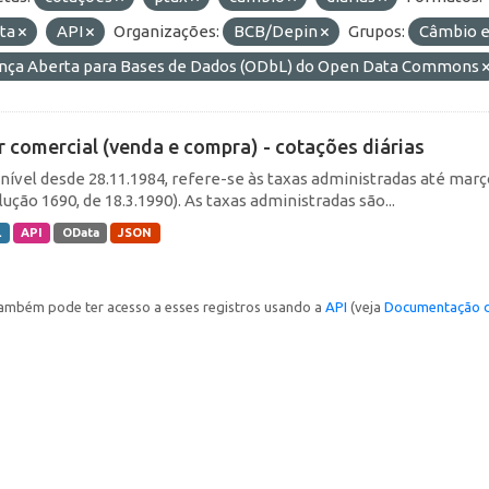
ta
API
Organizações:
BCB/Depin
Grupos:
Câmbio e
ença Aberta para Bases de Dados (ODbL) do Open Data Commons
r comercial (venda e compra) - cotações diárias
nível desde 28.11.1984, refere-se às taxas administradas até março 
ução 1690, de 18.3.1990). As taxas administradas são...
L
API
OData
JSON
ambém pode ter acesso a esses registros usando a
API
(veja
Documentação d