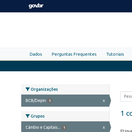
Skip to main content
Dados
Perguntas Frequentes
Tutoriais
Organizações
BCB/Depin
x
1
1 c
Grupos
Câmbio e Capitais...
x
1
Etiqu