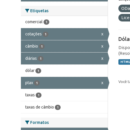
ODa
Etiquetas
Lic
comercial
1
cotações
x
1
Dóla
câmbio
x
1
Dispo
(Resol
diárias
x
1
HTM
dólar
1
Você t
ptax
x
1
taxas
1
taxas de câmbio
1
Formatos