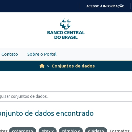
ACESSO À INFORMAÇÃO
IR
PARA
O
CONTEÚDO
Contato
Sobre o Portal
Conjuntos de dados
onjunto de dados encontrado
etas:
cotações
ptax
câmbio
diárias
Formatos: