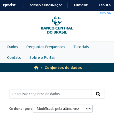
Skip to main content
ACESSO À INFORMAÇÃO
PARTICIPE
LEGISLAÇ
IR
ENGLISH
PARA
O
CONTEÚDO
Dados
Perguntas Frequentes
Tutoriais
Contato
Sobre o Portal
Conjuntos de dados
Ordenar por