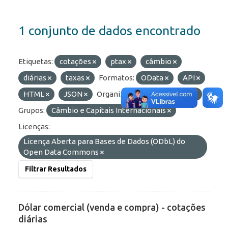
1 conjunto de dados encontrado
Etiquetas:
cotações
ptax
câmbio
diárias
taxas
Formatos:
OData
API
HTML
JSON
Organizações:
BCB/Depin
Grupos:
Câmbio e Capitais Internacionais
Licenças:
Licença Aberta para Bases de Dados (ODbL) do
Open Data Commons
Filtrar Resultados
Dólar comercial (venda e compra) - cotações
diárias