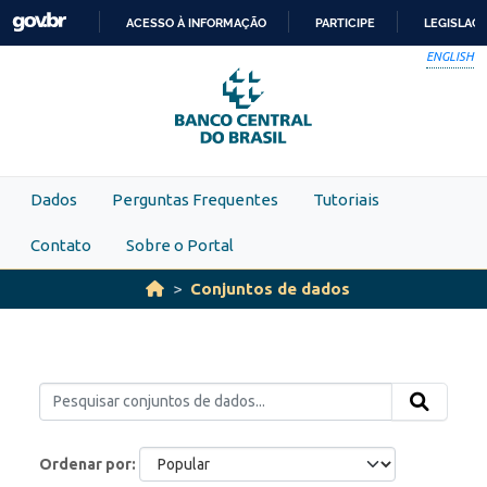
Skip to main content
ACESSO À INFORMAÇÃO
PARTICIPE
LEGISLAÇ
IR
ENGLISH
PARA
O
CONTEÚDO
Dados
Perguntas Frequentes
Tutoriais
Contato
Sobre o Portal
Conjuntos de dados
Ordenar por