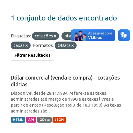
1 conjunto de dados encontrado
Etiquetas:
cotações
ptax
câmbio
taxas
Formatos:
OData
Filtrar Resultados
Dólar comercial (venda e compra) - cotações
diárias
Disponível desde 28.11.1984, refere-se às taxas
administradas até março de 1990 e às taxas livres a
partir de então (Resolução 1690, de 18.3.1990). As taxas
administradas são...
HTML
API
OData
JSON