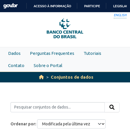
Skip to main content
ACESSO À INFORMAÇÃO
PARTICIPE
LEGISLAÇ
IR
ENGLISH
PARA
O
CONTEÚDO
Dados
Perguntas Frequentes
Tutoriais
Contato
Sobre o Portal
Conjuntos de dados
Ordenar por