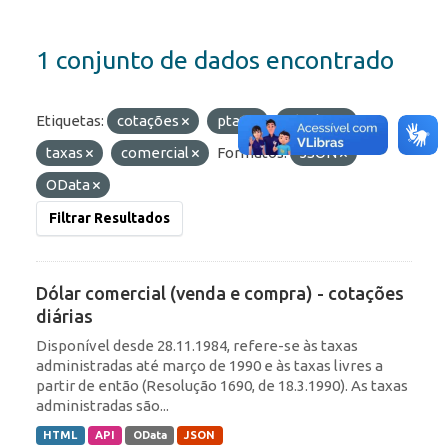
1 conjunto de dados encontrado
Etiquetas:
cotações
ptax
câmbio
taxas
comercial
Formatos:
JSON
OData
Filtrar Resultados
Dólar comercial (venda e compra) - cotações
diárias
Disponível desde 28.11.1984, refere-se às taxas
administradas até março de 1990 e às taxas livres a
partir de então (Resolução 1690, de 18.3.1990). As taxas
administradas são...
HTML
API
OData
JSON