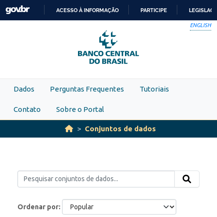
Skip to main content
ACESSO À INFORMAÇÃO
PARTICIPE
LEGISLAÇ
IR
ENGLISH
PARA
O
CONTEÚDO
Dados
Perguntas Frequentes
Tutoriais
Contato
Sobre o Portal
Conjuntos de dados
Ordenar por