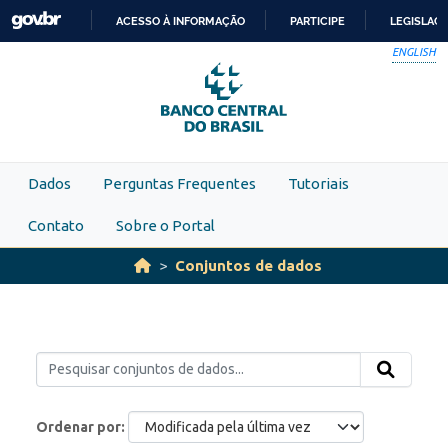
Skip to main content
ACESSO À INFORMAÇÃO
PARTICIPE
LEGISLAÇ
IR
ENGLISH
PARA
O
CONTEÚDO
Dados
Perguntas Frequentes
Tutoriais
Contato
Sobre o Portal
Conjuntos de dados
Ordenar por