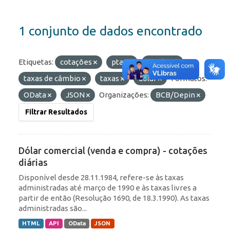
1 conjunto de dados encontrado
Etiquetas:
cotações
ptax
câmbio
taxas de câmbio
taxas
dólar
Formatos:
OData
JSON
Organizações:
BCB/Depin
Filtrar Resultados
Dólar comercial (venda e compra) - cotações
diárias
Disponível desde 28.11.1984, refere-se às taxas
administradas até março de 1990 e às taxas livres a
partir de então (Resolução 1690, de 18.3.1990). As taxas
administradas são...
HTML
API
OData
JSON