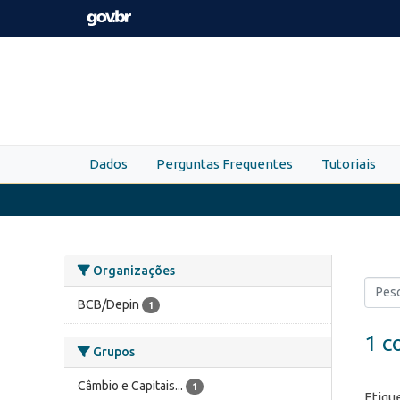
Skip to main content
Dados
Perguntas Frequentes
Tutoriais
Organizações
BCB/Depin
1
1 c
Grupos
Câmbio e Capitais...
1
Etiqu