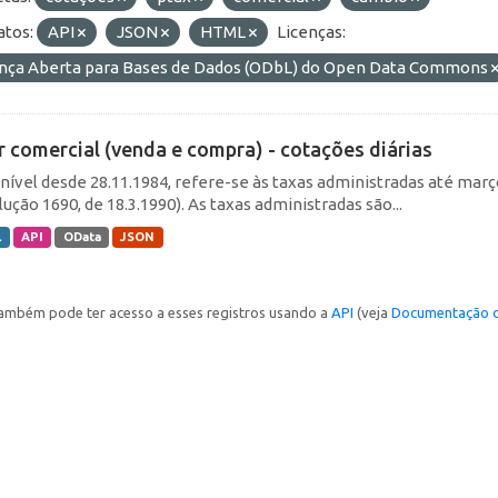
tos:
API
JSON
HTML
Licenças:
ença Aberta para Bases de Dados (ODbL) do Open Data Commons
r comercial (venda e compra) - cotações diárias
nível desde 28.11.1984, refere-se às taxas administradas até março 
ução 1690, de 18.3.1990). As taxas administradas são...
L
API
OData
JSON
ambém pode ter acesso a esses registros usando a
API
(veja
Documentação d