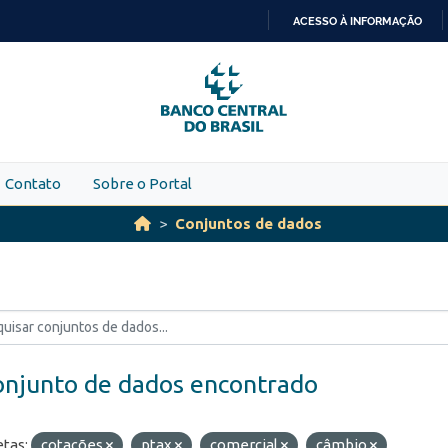
ACESSO À INFORMAÇÃO
IR
PARA
O
CONTEÚDO
Contato
Sobre o Portal
Conjuntos de dados
onjunto de dados encontrado
etas:
cotações
ptax
comercial
câmbio