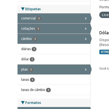
Forma
Etiquetas
Lic
comercial
x
1
cotações
x
1
Dóla
câmbio
x
1
Dispo
(Resol
diárias
1
HTM
dólar
1
Você t
ptax
x
1
taxas
1
taxas de câmbio
1
Formatos