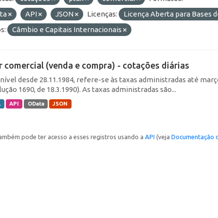
ta
API
JSON
Licenças:
Licença Aberta para Bases
s:
Câmbio e Capitais Internacionais
r comercial (venda e compra) - cotações diárias
nível desde 28.11.1984, refere-se às taxas administradas até março 
ução 1690, de 18.3.1990). As taxas administradas são...
L
API
OData
JSON
ambém pode ter acesso a esses registros usando a
API
(veja
Documentação d