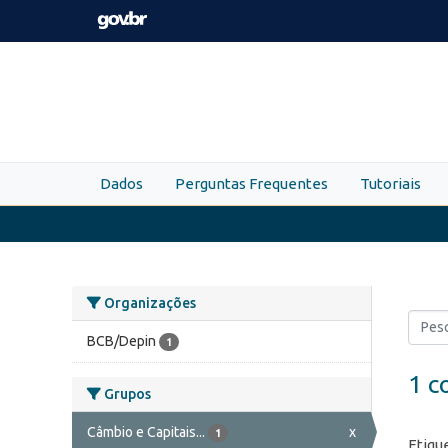
Skip to main content
Dados
Perguntas Frequentes
Tutoriais
Organizações
BCB/Depin
1
1 c
Grupos
Câmbio e Capitais...
x
1
Etiqu