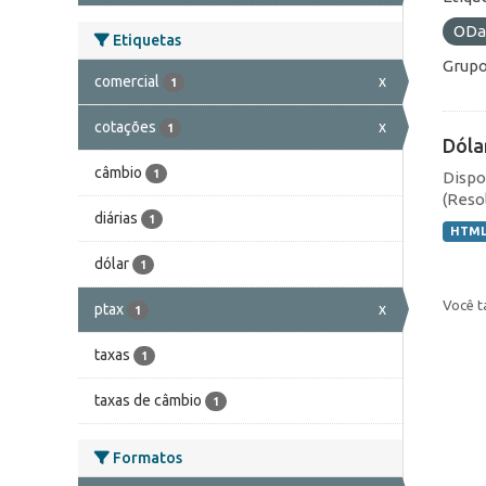
ODa
Etiquetas
Grupo
comercial
x
1
cotações
x
1
Dóla
câmbio
1
Dispo
(Resol
diárias
1
HTM
dólar
1
Você t
ptax
x
1
taxas
1
taxas de câmbio
1
Formatos