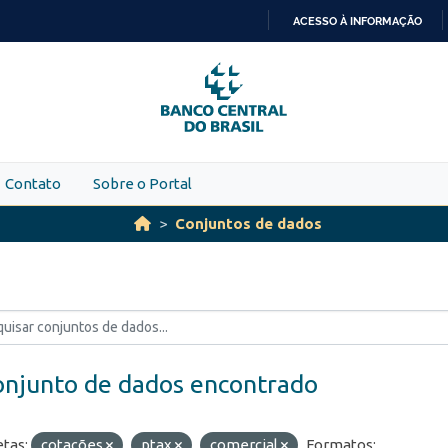
ACESSO À INFORMAÇÃO
IR
PARA
O
CONTEÚDO
Contato
Sobre o Portal
Conjuntos de dados
onjunto de dados encontrado
etas:
cotações
ptax
comercial
Formatos: