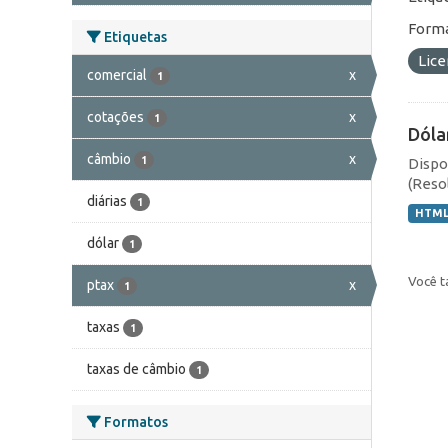
Forma
Etiquetas
Lic
comercial
x
1
cotações
x
1
Dóla
câmbio
x
1
Dispo
(Resol
diárias
1
HTM
dólar
1
Você t
ptax
x
1
taxas
1
taxas de câmbio
1
Formatos