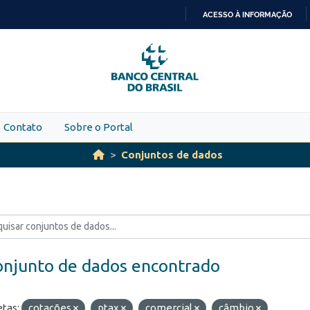
ACESSO À INFORMAÇÃO
IR
PARA
O
CONTEÚDO
Contato
Sobre o Portal
Conjuntos de dados
onjunto de dados encontrado
etas:
cotações
ptax
comercial
câmbio