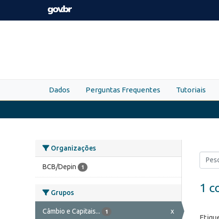
Skip to main content
Dados
Perguntas Frequentes
Tutoriais
Organizações
BCB/Depin
1
1 c
Grupos
Câmbio e Capitais...
x
1
Etiqu