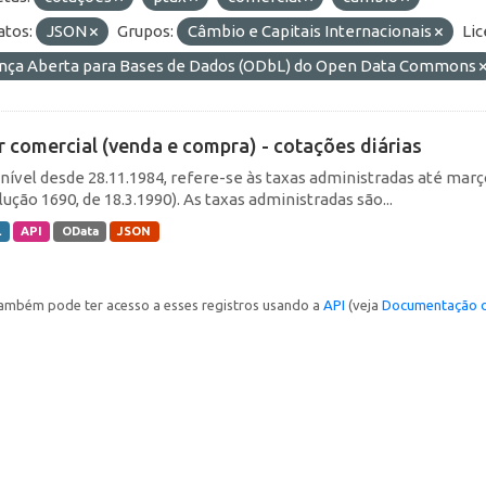
tos:
JSON
Grupos:
Câmbio e Capitais Internacionais
Lic
ença Aberta para Bases de Dados (ODbL) do Open Data Commons
r comercial (venda e compra) - cotações diárias
nível desde 28.11.1984, refere-se às taxas administradas até março 
ução 1690, de 18.3.1990). As taxas administradas são...
L
API
OData
JSON
ambém pode ter acesso a esses registros usando a
API
(veja
Documentação d