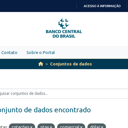
ACESSO À INFORMAÇÃO
IR
PARA
O
CONTEÚDO
Contato
Sobre o Portal
Conjuntos de dados
onjunto de dados encontrado
etas:
cotações
ptax
comercial
dólar