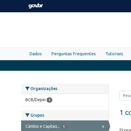
Skip to main content
Dados
Perguntas Frequentes
Tutoriais
Organizações
BCB/Depin
1
1 c
Grupos
Câmbio e Capitais...
x
1
Etiqu