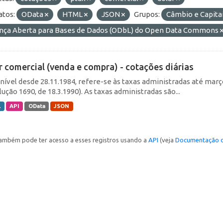
tos:
OData
HTML
JSON
Grupos:
Câmbio e Capitai
ença Aberta para Bases de Dados (ODbL) do Open Data Commons
r comercial (venda e compra) - cotações diárias
nível desde 28.11.1984, refere-se às taxas administradas até março 
ução 1690, de 18.3.1990). As taxas administradas são...
L
API
OData
JSON
ambém pode ter acesso a esses registros usando a
API
(veja
Documentação d