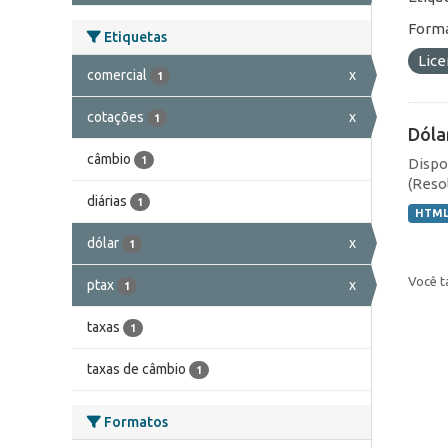
Forma
Etiquetas
Lic
comercial
x
1
cotações
x
1
Dóla
câmbio
1
Dispo
(Resol
diárias
1
HTM
dólar
x
1
Você t
ptax
x
1
taxas
1
taxas de câmbio
1
Formatos