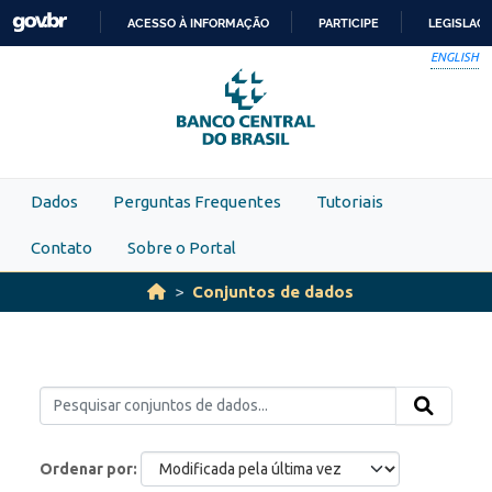
Skip to main content
ACESSO À INFORMAÇÃO
PARTICIPE
LEGISLAÇ
IR
ENGLISH
PARA
O
CONTEÚDO
Dados
Perguntas Frequentes
Tutoriais
Contato
Sobre o Portal
Conjuntos de dados
Ordenar por