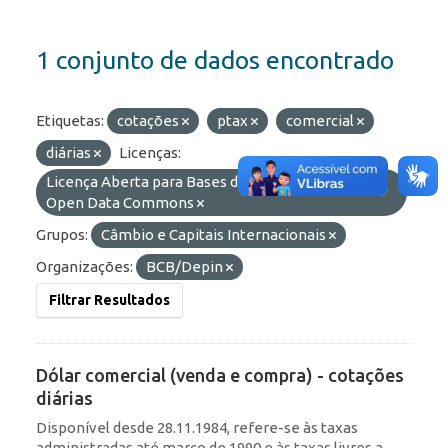
1 conjunto de dados encontrado
Etiquetas:
cotações
ptax
comercial
diárias
Licenças:
Licença Aberta para Bases de Dados (ODbL) do
Open Data Commons
Grupos:
Câmbio e Capitais Internacionais
Organizações:
BCB/Depin
Filtrar Resultados
Dólar comercial (venda e compra) - cotações
diárias
Disponível desde 28.11.1984, refere-se às taxas
administradas até março de 1990 e às taxas livres a