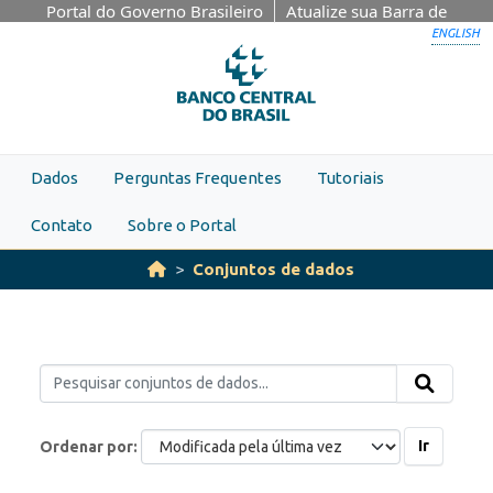
Skip to main content
Portal do Governo Brasileiro
Atualize sua Barra de
Governo
ENGLISH
Dados
Perguntas Frequentes
Tutoriais
Contato
Sobre o Portal
Conjuntos de dados
Ir
Ordenar por