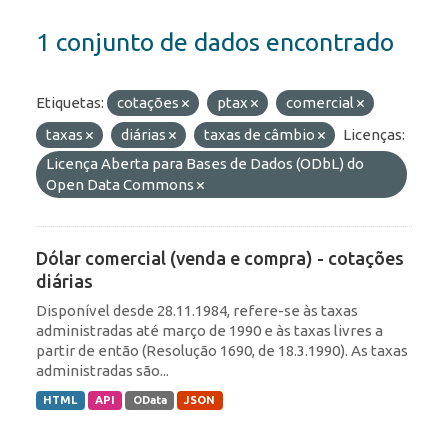
1 conjunto de dados encontrado
Etiquetas:
cotações
ptax
comercial
taxas
diárias
taxas de câmbio
Licenças:
Licença Aberta para Bases de Dados (ODbL) do
Open Data Commons
Dólar comercial (venda e compra) - cotações
diárias
Disponível desde 28.11.1984, refere-se às taxas
administradas até março de 1990 e às taxas livres a
partir de então (Resolução 1690, de 18.3.1990). As taxas
administradas são...
HTML
API
OData
JSON