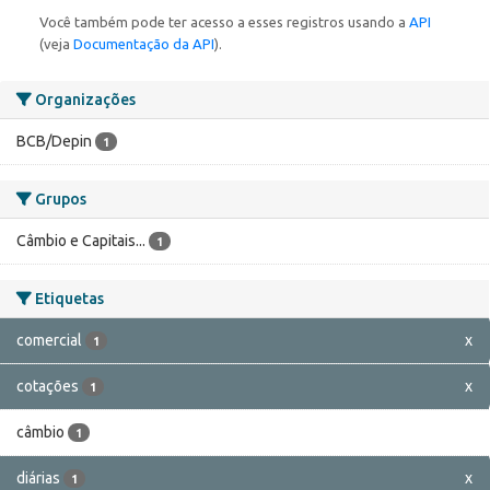
Você também pode ter acesso a esses registros usando a
API
(veja
Documentação da API
).
Organizações
BCB/Depin
1
Grupos
Câmbio e Capitais...
1
Etiquetas
comercial
x
1
cotações
x
1
câmbio
1
diárias
x
1