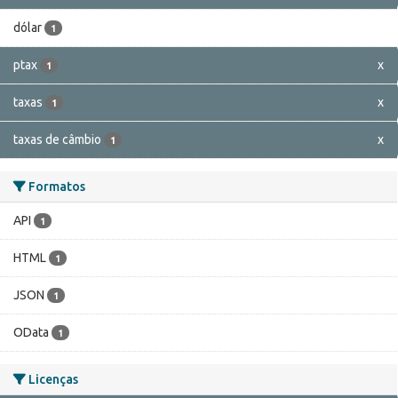
dólar
1
ptax
x
1
taxas
x
1
taxas de câmbio
x
1
Formatos
API
1
HTML
1
JSON
1
OData
1
Licenças