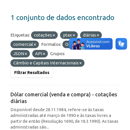
1 conjunto de dados encontrado
Etiquetas:
cotações
ptax
diárias
comercial
Formatos:
OData
HTML
JSON
API
Grupos:
Câmbio e Capitais Internacionais
Filtrar Resultados
Dólar comercial (venda e compra) - cotações
diárias
Disponível desde 28.11.1984, refere-se às taxas
administradas até março de 1990 e às taxas livres a
partir de então (Resolução 1690, de 18.3.1990). As taxas
administradas são...