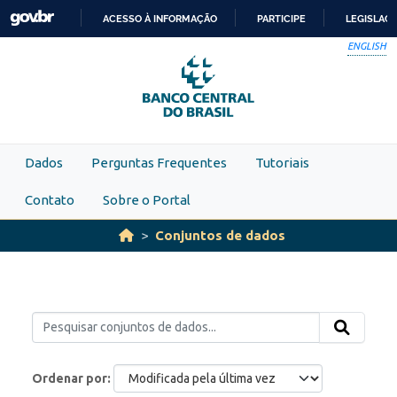
Skip to main content
ACESSO À INFORMAÇÃO
PARTICIPE
LEGISLAÇ
IR
ENGLISH
PARA
O
CONTEÚDO
Dados
Perguntas Frequentes
Tutoriais
Contato
Sobre o Portal
Conjuntos de dados
Ordenar por