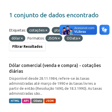
1 conjunto de dados encontrado
Etiquetas:
cotações
ptax
diárias
dólar
Formatos:
JSON
OData
Filtrar Resultados
Dólar comercial (venda e compra) - cotações
diárias
Disponível desde 28.11.1984, refere-se às taxas
administradas até março de 1990 e às taxas livres a
partir de então (Resolução 1690, de 18.3.1990). As taxas
administradas são...
HTML
API
OData
JSON