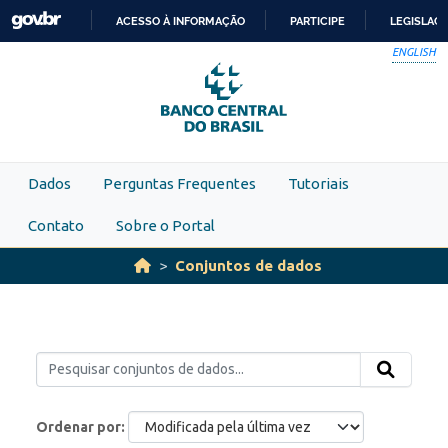
Skip to main content
ACESSO À INFORMAÇÃO
PARTICIPE
LEGISLAÇ
IR
ENGLISH
PARA
O
CONTEÚDO
Dados
Perguntas Frequentes
Tutoriais
Contato
Sobre o Portal
Conjuntos de dados
Ordenar por