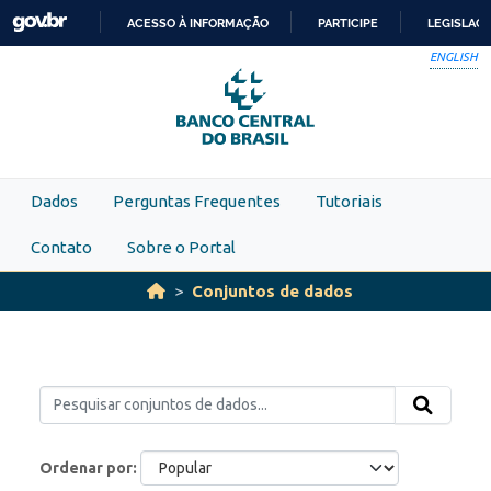
Skip to main content
ACESSO À INFORMAÇÃO
PARTICIPE
LEGISLAÇ
IR
ENGLISH
PARA
O
CONTEÚDO
Dados
Perguntas Frequentes
Tutoriais
Contato
Sobre o Portal
Conjuntos de dados
Ordenar por