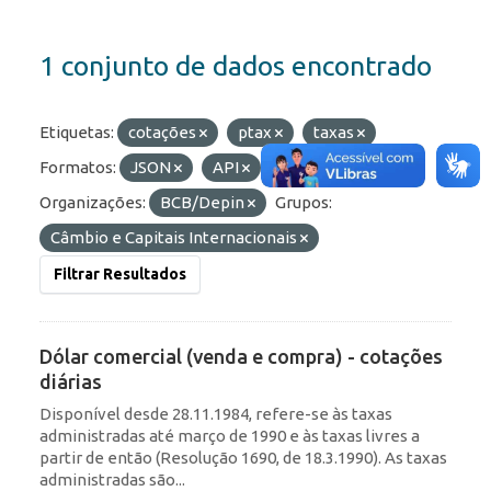
1 conjunto de dados encontrado
Etiquetas:
cotações
ptax
taxas
Formatos:
JSON
API
OData
Organizações:
BCB/Depin
Grupos:
Câmbio e Capitais Internacionais
Filtrar Resultados
Dólar comercial (venda e compra) - cotações
diárias
Disponível desde 28.11.1984, refere-se às taxas
administradas até março de 1990 e às taxas livres a
partir de então (Resolução 1690, de 18.3.1990). As taxas
administradas são...