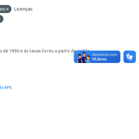
ais
Licenças:
de 1990 e às taxas livres a partir de então
a API
).