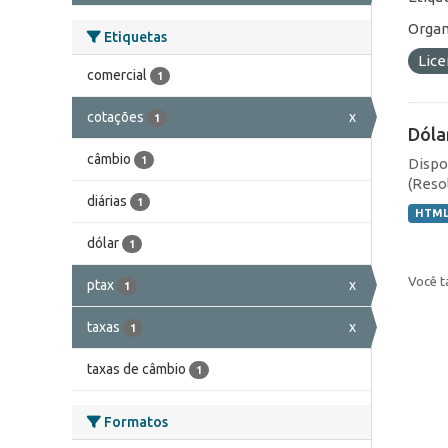
Organ
Etiquetas
Lic
comercial
1
cotações
x
1
Dóla
câmbio
1
Dispo
(Resol
diárias
1
HTM
dólar
1
Você t
ptax
x
1
taxas
x
1
taxas de câmbio
1
Formatos