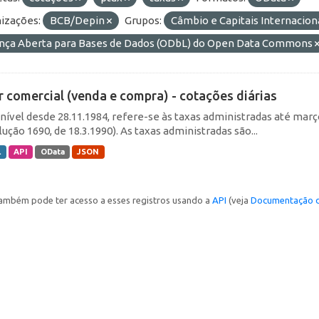
izações:
BCB/Depin
Grupos:
Câmbio e Capitais Internacion
ença Aberta para Bases de Dados (ODbL) do Open Data Commons
r comercial (venda e compra) - cotações diárias
nível desde 28.11.1984, refere-se às taxas administradas até março 
ução 1690, de 18.3.1990). As taxas administradas são...
L
API
OData
JSON
ambém pode ter acesso a esses registros usando a
API
(veja
Documentação d