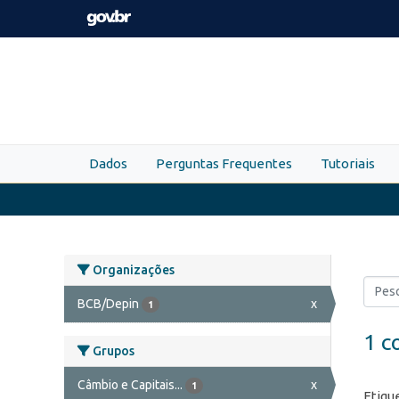
Skip to main content
Dados
Perguntas Frequentes
Tutoriais
Organizações
BCB/Depin
x
1
1 c
Grupos
Câmbio e Capitais...
x
1
Etiqu