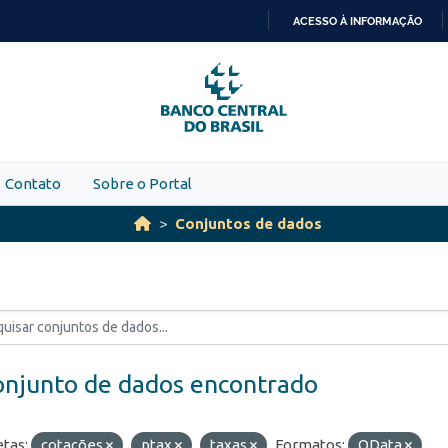
ACESSO À INFORMAÇÃO
IR
PARA
O
CONTEÚDO
Contato
Sobre o Portal
Conjuntos de dados
onjunto de dados encontrado
etas:
cotações
ptax
taxas
Formatos:
OData