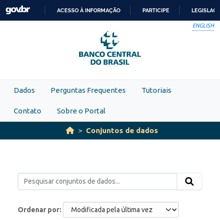
Skip to main content
ACESSO À INFORMAÇÃO
PARTICIPE
LEGISLAÇ
IR
ENGLISH
PARA
O
CONTEÚDO
Dados
Perguntas Frequentes
Tutoriais
Contato
Sobre o Portal
Conjuntos de dados
Ordenar por