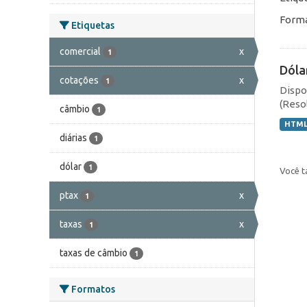
Forma
Etiquetas
comercial
x
1
Dóla
cotações
x
1
Dispo
(Resol
câmbio
1
HTM
diárias
1
dólar
1
Você t
ptax
x
1
taxas
x
1
taxas de câmbio
1
Formatos