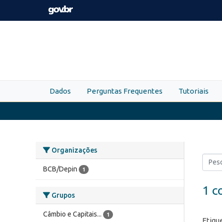
Skip to main content
Dados
Perguntas Frequentes
Tutoriais
Organizações
BCB/Depin
1
1 c
Grupos
Câmbio e Capitais...
1
Etiqu