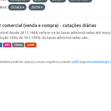
tos:
OData
JSON
r comercial (venda e compra) - cotações diárias
nível desde 28.11.1984, refere-se às taxas administradas até março 
ução 1690, de 18.3.1990). As taxas administradas são...
L
API
OData
JSON
ambém pode ter acesso a esses registros usando a
API
(veja
Documentação d