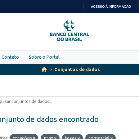
ACESSO À INFORMAÇÃO
IR
PARA
O
CONTEÚDO
Contato
Sobre o Portal
Conjuntos de dados
onjunto de dados encontrado
etas:
cotações
ptax
taxas
comercial