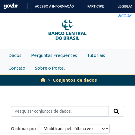
Skip to main content
ACESSO À INFORMAÇÃO
PARTICIPE
LEGISLAÇ
IR
ENGLISH
PARA
O
CONTEÚDO
Dados
Perguntas Frequentes
Tutoriais
Contato
Sobre o Portal
Conjuntos de dados
Ordenar por