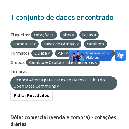
1 conjunto de dados encontrado
Etiquetas:
cotações
ptax
taxas
comercial
taxas de câmbio
câmbio
Formatos:
OData
API
JSON
HTML
Grupos:
Câmbio e Capitais Internacionais
Licenças:
Licença Aberta para Bases de Dados (ODbL) do
Open Data Commons
Filtrar Resultados
Dólar comercial (venda e compra) - cotações
diárias