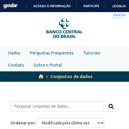
Skip to main content
ACESSO À INFORMAÇÃO
PARTICIPE
LEGISLAÇ
IR
ENGLISH
PARA
O
CONTEÚDO
Dados
Perguntas Frequentes
Tutoriais
Contato
Sobre o Portal
Conjuntos de dados
Ordenar por