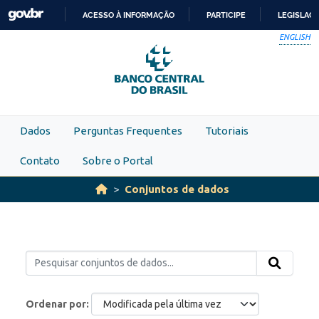
Skip to main content
ACESSO À INFORMAÇÃO
PARTICIPE
LEGISLAÇ
IR
ENGLISH
PARA
O
CONTEÚDO
Dados
Perguntas Frequentes
Tutoriais
Contato
Sobre o Portal
Conjuntos de dados
Ordenar por