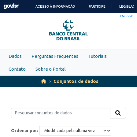
Skip to main content
ACESSO À INFORMAÇÃO
PARTICIPE
LEGISLAÇ
IR
ENGLISH
PARA
O
CONTEÚDO
Dados
Perguntas Frequentes
Tutoriais
Contato
Sobre o Portal
Conjuntos de dados
Ordenar por